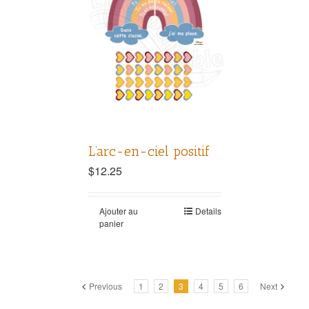
L’arc-en-ciel positif
$
12.25
Ajouter au
Details
panier
Previous
1
2
3
4
5
6
Next