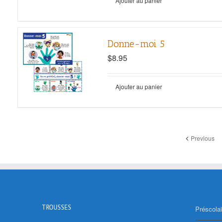
Ajouter au panier
Donne-moi 5
$
8.95
Ajouter au panier
Previous
TROUSSES
Préscolai