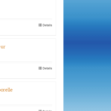
Details
eur
Details
porelle