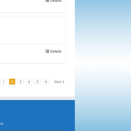
Details
Details
1
2
3
4
5
6
Next
re