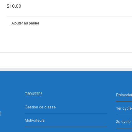
$
10.00
Ajouter au panier
TROUSSES
Préscolai
Gestion de classe
1er cycle
)
Motivateurs
2e cycle