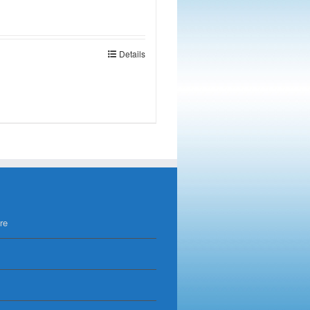
Details
re