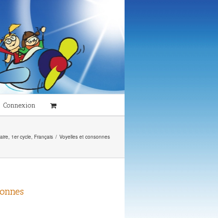
Connexion
aire
,
1er cycle
,
Français
/
Voyelles et consonnes
sonnes