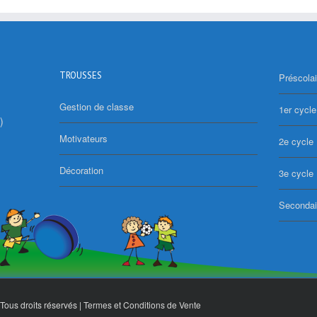
TROUSSES
Préscolai
Gestion de classe
1er cycle
)
Motivateurs
2e cycle
Décoration
3e cycle
Secondai
Tous droits réservés |
Termes et Conditions de Vente