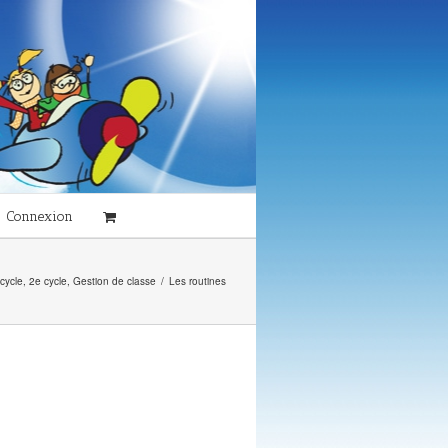
Connexion
 cycle
,
2e cycle
,
Gestion de classe
/
Les routines