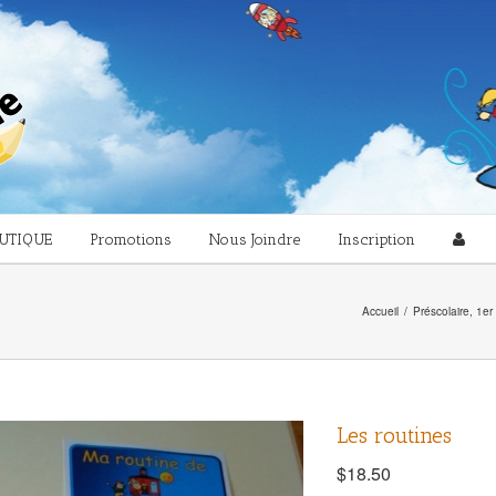
UTIQUE
Promotions
Nous Joindre
Inscription
Accueil
/
Préscolaire
,
1er
Les routines
$
18.50