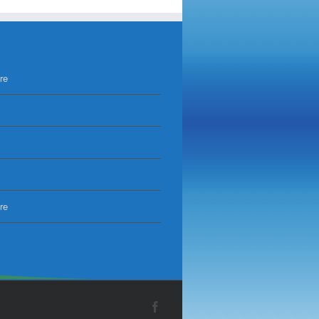
re
re