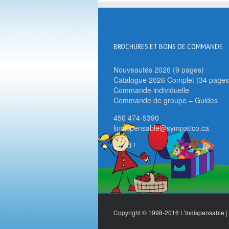
BROCHURES ET BONS DE COMMANDE
Nouveautés 2026 (9 pages)
Catalogue 2026 Complet (34 pages
Commande individuelle
Commande de groupe – Guides
450 474-5390
lindispensable@sympatico.ca
Merci !
Copyright © 1998-2016 L'Indispensable | 