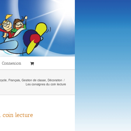
Connexion
cycle
,
Français
,
Gestion de classe
,
Décoration
/
Les consignes du coin lecture
 coin lecture