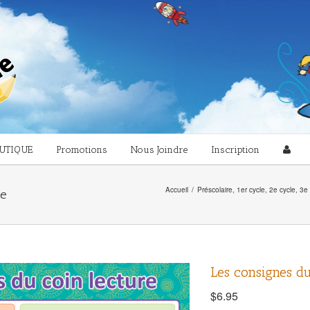
UTIQUE
Promotions
Nous Joindre
Inscription
Accueil
/
Préscolaire
,
1er cycle
,
2e cycle
,
3e 
re
Les consignes du
$
6.95