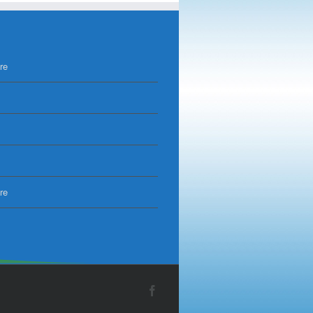
re
re