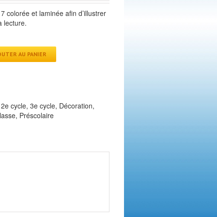
7 colorée et laminée afin d’illustrer
a lecture.
OUTER AU PANIER
,
2e cycle
,
3e cycle
,
Décoration
,
lasse
,
Préscolaire