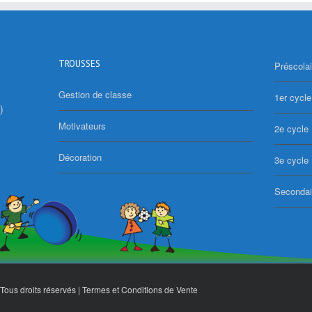
TROUSSES
Préscolai
Gestion de classe
1er cycle
)
Motivateurs
2e cycle
Décoration
3e cycle
Secondai
Tous droits réservés |
Termes et Conditions de Vente