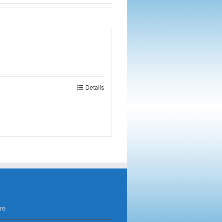
Details
re