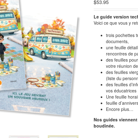
$
53.95
Le guide version tec
Voici ce que vous y retr
trois pochettes 
documents,
une feuille déta
rencontres de p
des feuilles pour
votre réunion de
des feuilles vie
(liste du personn
des feuilles d’in
vos éducatrices
Une feuille hora
feuille d’anniver
Encore plus…
Nos guides viennent 
boudinée.