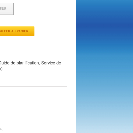
IEUR
OUTER AU PANIER
Guide de planification
,
Service de
s)
s,