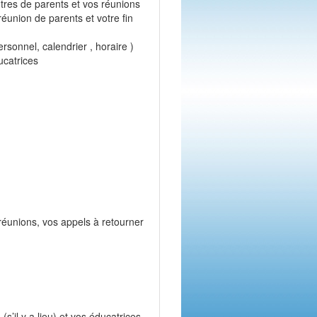
ntres de parents et vos réunions
 réunion de parents et votre fin
rsonnel, calendrier , horaire )
ucatrices
 réunions, vos appels à retourner
(s’il y a lieu) et vos éducatrices