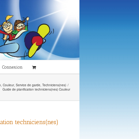
Connexion
n
,
Couleur
,
Service de garde
,
Techniciens(nes)
/
Guide de planification techniciens(nes) Couleur
cation techniciens(nes)