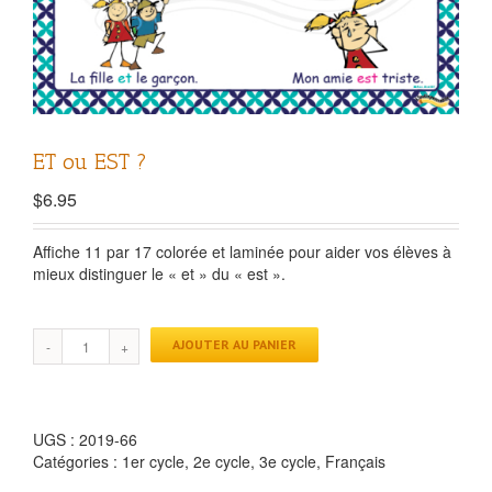
ET ou EST ?
$
6.95
Affiche 11 par 17 colorée et laminée pour aider vos élèves à
mieux distinguer le « et » du « est ».
AJOUTER AU PANIER
UGS :
2019-66
Catégories :
1er cycle
,
2e cycle
,
3e cycle
,
Français