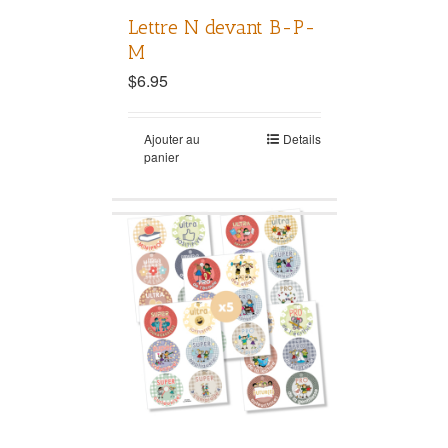
Lettre N devant B-P-
M
$
6.95
Ajouter au
Details
panier