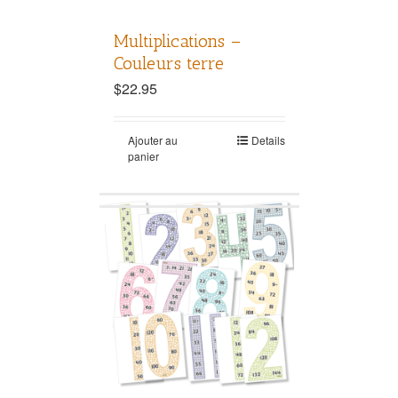
Multiplications –
Couleurs terre
$
22.95
Ajouter au
Details
panier